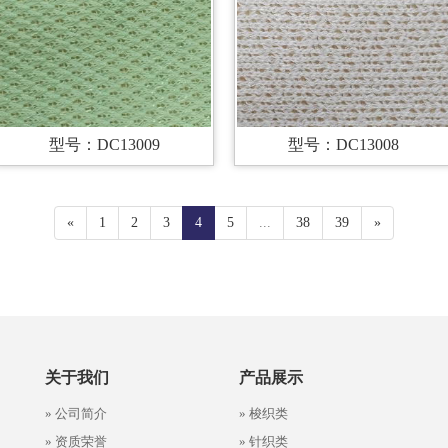
型号：DC13009
型号：DC13008
«
1
2
3
4
5
...
38
39
»
关于我们
产品展示
» 公司简介
» 梭织类
» 资质荣誉
» 针织类