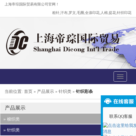
上海帝琮国际贸易有限公司官网！
粗针,汗布,罗文,毛圈,全涤印花,人棉,提花,针织印花
Toggle
navigati
当前位置: 首页 » 产品展示 » 针织类 »
针织彩条
产品展示
联系QQ客服
» 梭织类
» 针织类
涤纶染色