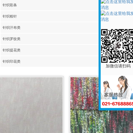
针织彩条
涤纶印花
针织粗针
人棉染色
针织汗布类
人棉色织
针织罗纹类
人棉印花
针织提花类
针织印花类
加微信请扫码