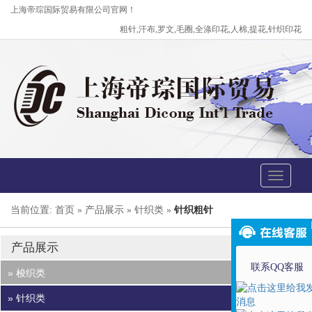
上海帝琮国际贸易有限公司官网！
粗针,汗布,罗文,毛圈,全涤印花,人棉,提花,针织印花
Toggle
navigati
当前位置: 首页 » 产品展示 » 针织类 »
针织粗针
产品展示
联系QQ客服
» 梭织类
» 针织类
涤纶染色