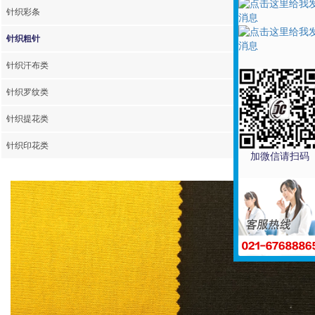
针织彩条
涤纶印花
针织粗针
人棉染色
针织汗布类
人棉色织
针织罗纹类
人棉印花
针织提花类
针织印花类
加微信请扫码