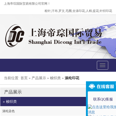
上海帝琮国际贸易有限公司官网！
粗针,汗布,罗文,毛圈,全涤印花,人棉,提花,针织印花
Toggle
navigati
当前位置: 首页 » 产品展示 » 梭织类 »
涤纶印花
产品展示
联系QQ客服
» 梭织类
涤纶染色