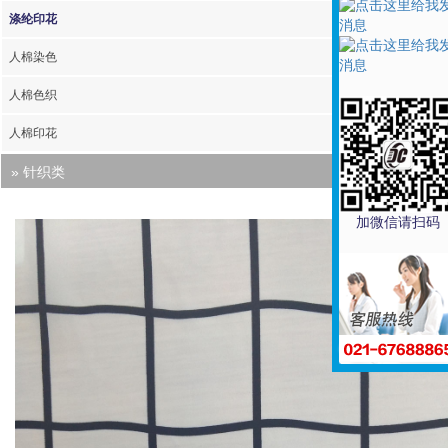
涤纶印花
人棉染色
人棉色织
人棉印花
» 针织类
针织彩条
加微信请扫码
针织粗针
针织汗布类
针织罗纹类
针织提花类
针织印花类